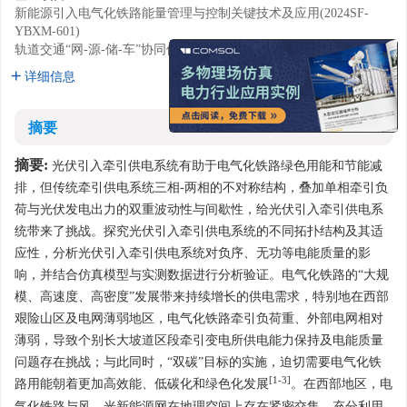
新能源引入电气化铁路能量管理与控制关键技术及应用(2024SF-
YBXM-601)
轨道交通“网-源-储-车”协同供能技术(2021YFB2601500)
x
详细信息
摘要
摘要:
光伏引入牵引供电系统有助于电气化铁路绿色用能和节能减
排，但传统牵引供电系统三相-两相的不对称结构，叠加单相牵引负
荷与光伏发电出力的双重波动性与间歇性，给光伏引入牵引供电系
统带来了挑战。探究光伏引入牵引供电系统的不同拓扑结构及其适
应性，分析光伏引入牵引供电系统对负序、无功等电能质量的影
响，并结合仿真模型与实测数据进行分析验证。电气化铁路的“大规
模、高速度、高密度”发展带来持续增长的供电需求，特别地在西部
艰险山区及电网薄弱地区，电气化铁路牵引负荷重、外部电网相对
薄弱，导致个别长大坡道区段牵引变电所供电能力保持及电能质量
问题存在挑战；与此同时，“双碳”目标的实施，迫切需要电气化铁
[1-3]
路用能朝着更加高效能、低碳化和绿色化发展
。在西部地区，电
气化铁路与风、光新能源网在地理空间上存在紧密交集，充分利用