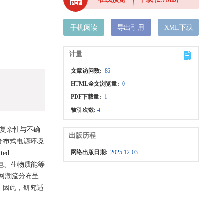
手机阅读
导出引用
XML下载
计量
文章访问数:
86
HTML全文浏览量:
0
PDF下载量:
1
被引次数:
4
复杂性与不确
出版历程
分布式电源环境
网络出版日期:
2025-12-03
ed
风电、生物质能等
网潮流分布呈
。因此，研究适